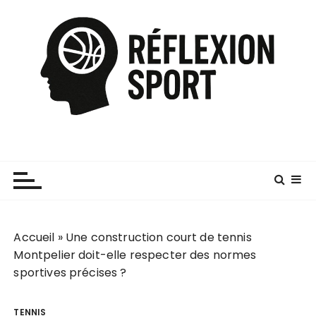
P
a
s
s
e
r
a
u
c
o
n
t
e
Accueil
»
Une construction court de tennis
n
Montpelier doit-elle respecter des normes
u
sportives précises ?
TENNIS