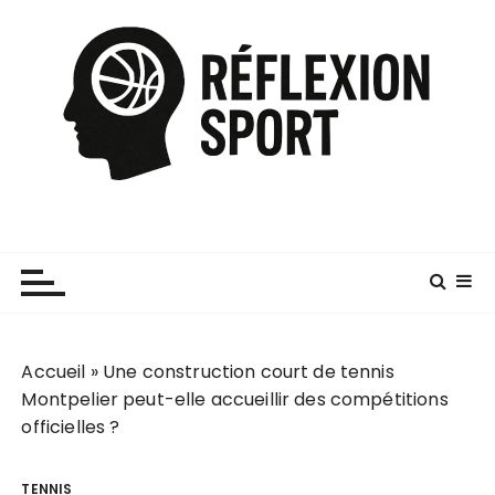
P
a
s
s
e
r
a
u
c
o
n
t
e
Accueil
»
Une construction court de tennis
n
Montpelier peut-elle accueillir des compétitions
u
officielles ?
TENNIS