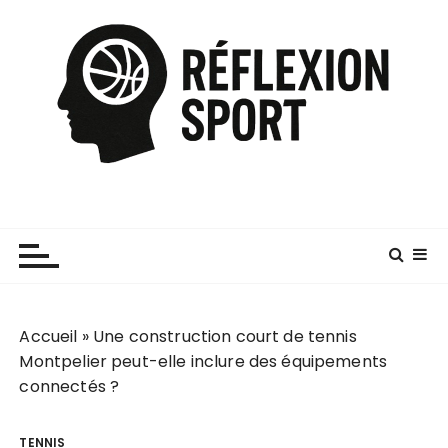
P
a
s
s
e
r
a
u
c
o
n
t
e
Accueil
»
Une construction court de tennis
n
Montpelier peut-elle inclure des équipements
u
connectés ?
TENNIS