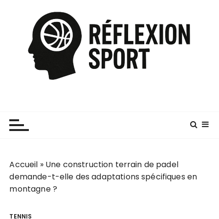
P
a
s
s
e
r
a
u
c
o
n
t
e
Accueil
»
Une construction terrain de padel
n
demande-t-elle des adaptations spécifiques en
u
montagne ?
TENNIS