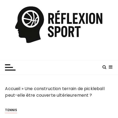
P
a
s
s
e
r
a
u
c
o
n
t
e
Accueil
»
Une construction terrain de pickleball
n
peut-elle être couverte ultérieurement ?
u
TENNIS