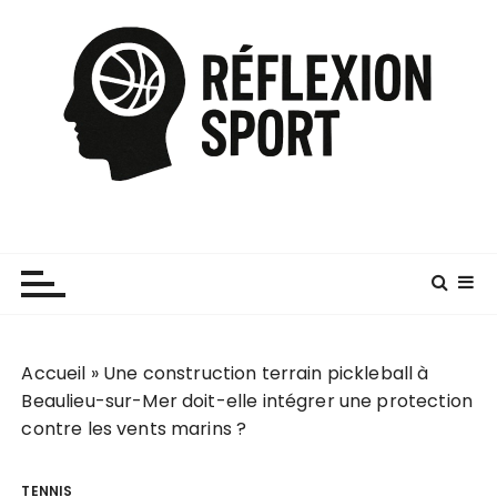
P
a
s
s
e
r
a
u
c
o
n
t
e
Accueil
»
Une construction terrain pickleball à
n
Beaulieu-sur-Mer doit-elle intégrer une protection
u
contre les vents marins ?
TENNIS