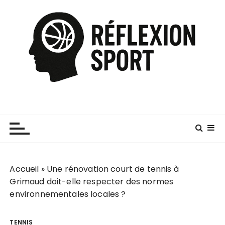
P
a
s
s
e
r
a
u
c
o
n
t
e
Accueil
»
Une rénovation court de tennis à
n
Grimaud doit-elle respecter des normes
u
environnementales locales ?
TENNIS