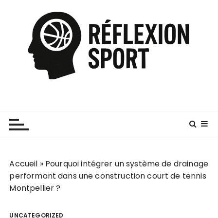
P
a
s
s
e
r
a
u
c
o
n
t
e
Accueil
»
Pourquoi intégrer un système de drainage
n
performant dans une construction court de tennis
u
Montpellier ?
UNCATEGORIZED